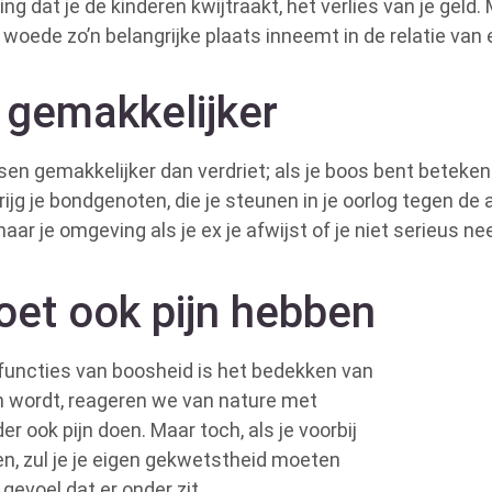
g dat je de kinderen kwijtraakt, het verlies van je geld. 
oede zo’n belangrijke plaats inneemt in de relatie van 
 gemakkelijker
en gemakkelijker dan verdriet; als je boos bent betekent 
ijg je bondgenoten, die je steunen in je oorlog tegen de 
aar je omgeving als je ex je afwijst of je niet serieus ne
et ook pijn hebben
functies van boosheid is het bedekken van
an wordt, reageren we van nature met
r ook pijn doen. Maar toch, als je voorbij
n, zul je je eigen gekwetstheid moeten
gevoel dat er onder zit.