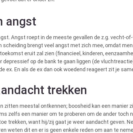
n angst
t. Angst roept in de meeste gevallen de z.g. vecht-of-v
n scheiding brengt veel angst met zich mee, omdat men
oekomst eruit zal zien (financieel, kinderen, eenzaamhei
 depressief op de bank te gaan liggen (de vluchtreact
 ex. En als de ex dan ook woedend reageert zit je samen
aandacht trekken
in zitten meestal ontkennen; boosheid kan een manier zi
ms zelfs een manier om te proberen om de ander toch nog
 toe trekken, want hij/zij gaat je weer aandacht geven. 
en weten dit en er is geen enkele reden om aan te nemen