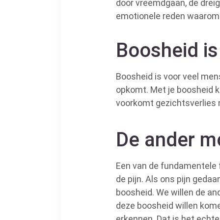
door vreemdgaan, de dreigin
emotionele reden waarom w
Boosheid is
Boosheid is voor veel mens
opkomt. Met je boosheid kr
voorkomt gezichtsverlies n
De ander mo
Een van de fundamentele 
de pijn. Als ons pijn geda
boosheid. We willen de ande
deze boosheid willen kome
erkennen. Dat is het echte 