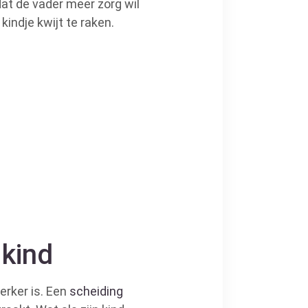
dat de vader meer zorg wil
indje kwijt te raken.
 kind
erker is. Een
scheiding