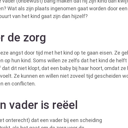
 vader (onbewust) bang maken dat hij zijn kind dan kwijtr
n? Wat als zijn plaats ingenomen gaat worden door een a
uurt van het kind gaat zijn dan hijzelf?
er de zorg
eze angst door tijd met het kind op te gaan eisen. Ze g
n op hun kind. Soms willen ze zelfs dat het kind de helft v
 dat dit niet klopt, dat een baby bij haar hoort, omdat z
ig voelt. Ze kunnen en willen niet zoveel tijd gescheiden 
n en conflicten.
n vader is reëel
et onterecht) dat een vader bij een scheiding
 trekt, als het gaat om de zorg voor de