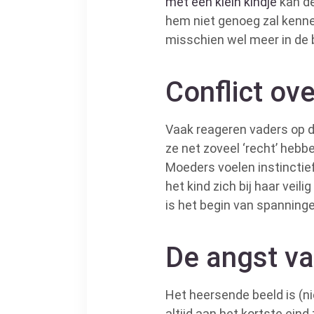
met een klein kindje
kan de
hem niet genoeg zal kenne
misschien wel meer in de b
Conflict ov
Vaak reageren vaders op d
ze net zoveel ‘recht’ hebbe
Moeders voelen instinctief
het kind zich bij haar veil
is het begin van spanninge
De angst va
Het heersende beeld is (ni
altijd aan het kortste eind