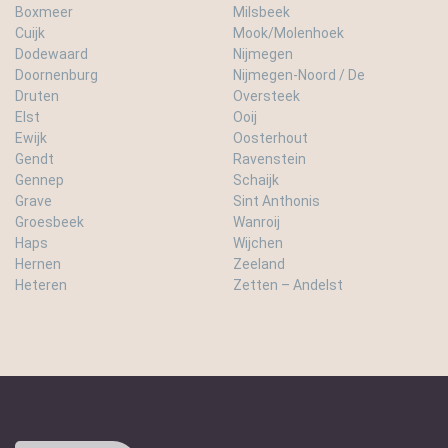
Boxmeer
Milsbeek
Cuijk
Mook/Molenhoek
Dodewaard
Nijmegen
Doornenburg
Nijmegen-Noord / De
Druten
Oversteek
Elst
Ooij
Ewijk
Oosterhout
Gendt
Ravenstein
Gennep
Schaijk
Grave
Sint Anthonis
Groesbeek
Wanroij
Haps
Wijchen
Hernen
Zeeland
Heteren
Zetten – Andelst