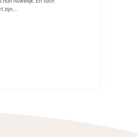
ns hun huwelijk. En toch
t zijn….