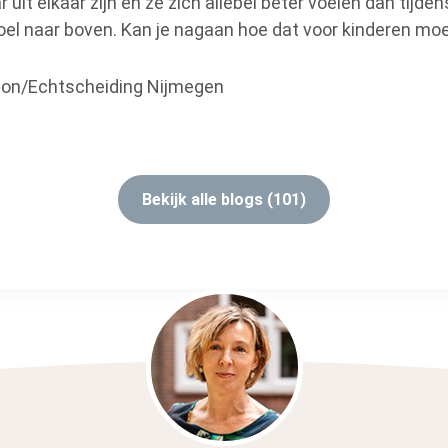
r uit elkaar zijn en ze zich allebei beter voelen dan tijde
voel naar boven. Kan je nagaan hoe dat voor kinderen moe
ion/Echtscheiding Nijmegen
Bekijk alle blogs (101)